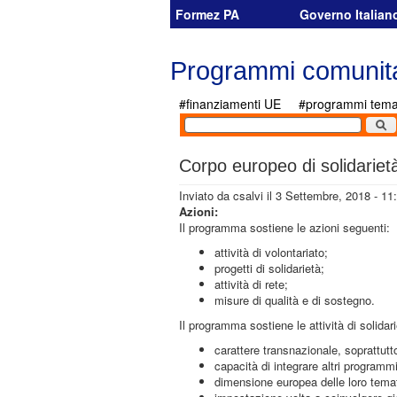
Salta al contenuto principale
Formez PA
Governo Italian
Programmi comunita
#finanziamenti UE
#programmi temat
Corpo europeo di solidarie
Inviato da
csalvi
il 3 Settembre, 2018 - 11
Azioni:
Il programma sostiene le azioni seguenti:
attività di volontariato;
progetti di solidarietà;
attività di rete;
misure di qualità e di sostegno.
Il programma sostiene le attività di solida
carattere transnazionale, soprattutt
capacità di integrare altri programmi
dimensione europea delle loro tematiche