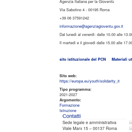
Agenzia Italiana per la Gioventù
Via Sabotino 4 - 00195 Roma
+39 06 37591242
informazione@agenziagioventu.gov.it
Dal lunedì al venerdì: dalle 10.00 alle 13.0
Il martedì e il giovedì dalle 15.00 alle 17.0
sito istituzionale del PCN
Materiali ut
Sito web:
https://europa.eu/youth/solidarity_it
Tipo programma:
2021-2027
Argomento:
Formazione
Istruzione
Contatti
Sede legale e amministrativa
Viale Marx 15 – 00137 Roma