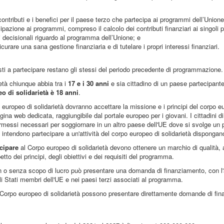
 contributi e i benefici per il paese terzo che partecipa ai programmi dell’Unione
cipazione ai programmi, compreso il calcolo dei contributi finanziari ai singoli p
i decisionali riguardo al programma dell’Unione; e
sicurare una sana gestione finanziaria e di tutelare i propri interessi finanziari.
posti a partecipare restano gli stessi del periodo precedente di programmazione.
ietà chiunque abbia tra i
17 e i 30 anni
e sia cittadino di un paese partecipante
eo di solidarietà è 18 anni
.
europeo di solidarietà dovranno accettare la missione e i principi del corpo eu
na web dedicata, raggiungibile dal portale europeo per i giovani. I cittadini di
o permessi necessari per soggiornare in un altro paese dell'UE dove si svolge un 
ntendono partecipare a un'attività del corpo europeo di solidarietà dispongano d
cipare
al Corpo europeo di solidarietà devono ottenere un marchio di qualità, 
spetto dei principi, degli obiettivi e dei requisiti del programma.
 o senza scopo di lucro può presentare una domanda di finanziamento, con l'a
gli Stati membri dell'UE e nei paesi terzi associati al programma.
del Corpo europeo di solidarietà possono presentare direttamente domande di fin