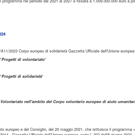
el programma nel periodo dal 2021 al 2027 è fissata a 1.009.000.000 euro a pre
024
/A11/2023 Corpo europeo di solidarietà Gazzetta Ufficiale dell'Unione europ
"
Progetti di volontariato
"
"
Progetti di solidarietà
"
"
Volontariato nell'ambito del Corpo volontario europeo di aiuto umanitar
o europeo e del Consiglio, del 20 maggio 2021, che istituisce il programma «c
014 - Gazzetta Ufficiale dell'Unione europea, serie L 202 dell'8 giugno 2021