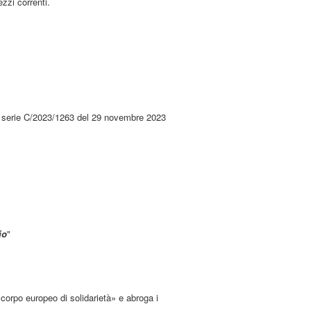
zzi correnti.
ea serie C/2023/1263 del 29 novembre 2023
io
"
orpo europeo di solidarietà» e abroga i