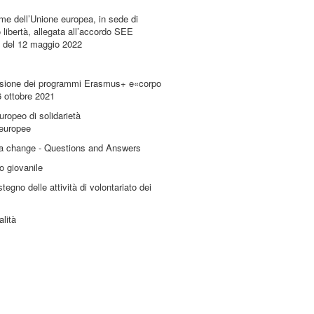
me dell’Unione europea, in sede di
o libertà, allegata all’accordo SEE
35 del 12 maggio 2022
clusione dei programmi Erasmus+ e«corpo
6 ottobre 2021
ropeo di solidarietà
 europee
 a change - Questions and Answers
o giovanile
egno delle attività di volontariato dei
alità