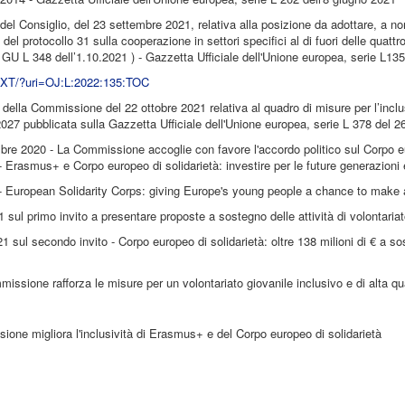
el Consiglio, del 23 settembre 2021, relativa alla posizione da adottare, a no
l protocollo 31 sulla cooperazione in settori specifici al di fuori delle quattr
 GU L 348 dell’1.10.2021 ) - Gazzetta Ufficiale dell'Unione europea, serie L1
T/TXT/?uri=OJ:L:2022:135:TOC
della Commissione del 22 ottobre 2021 relativa al quadro di misure per l’in
2027 pubblicata sulla Gazzetta Ufficiale dell'Unione europea, serie L 378 del 2
re 2020 - La Commissione accoglie con favore l'accordo politico sul Corpo eu
Erasmus+ e Corpo europeo di solidarietà: investire per le future generazioni
- European Solidarity Corps: giving Europe's young people a chance to make
1 sul primo invito a presentare proposte a sostegno delle attività di volontariat
sul secondo invito - Corpo europeo di solidarietà: oltre 138 milioni di € a sost
ssione rafforza le misure per un volontariato giovanile inclusivo e di alta qu
ne migliora l'inclusività di Erasmus+ e del Corpo europeo di solidarietà