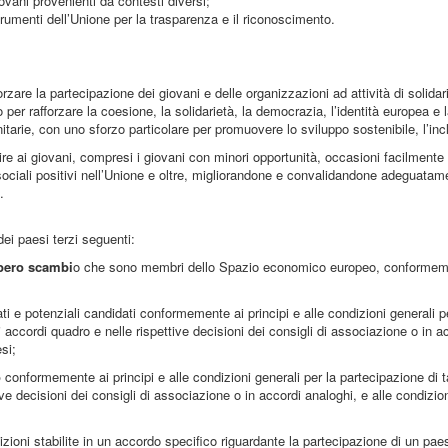
vani provenienti da contesti diversi;
trumenti dell’Unione per la trasparenza e il riconoscimento.
zare la partecipazione dei giovani e delle organizzazioni ad attività di solidari
er rafforzare la coesione, la solidarietà, la democrazia, l’identità europea e la
itarie, con uno sforzo particolare per promuovere lo sviluppo sostenibile, l’inc
e ai giovani, compresi i giovani con minori opportunità, occasioni facilmente ac
ociali positivi nell’Unione e oltre, migliorandone e convalidandone adeguatam
.
ei paesi terzi seguenti:
ibero scambi
o che sono membri dello Spazio economico europeo, conformement
ati e potenziali candidati conformemente ai principi e alle condizioni generali pe
vi accordi quadro e nelle rispettive decisioni dei consigli di associazione o in a
esi;
o
conformemente ai principi e alle condizioni generali per la partecipazione di ta
ive decisioni dei consigli di associazione o in accordi analoghi, e alle condizion
zioni stabilite in un accordo specifico riguardante la partecipazione di un pa