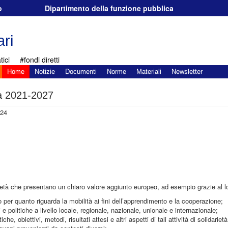
o
Dipartimento della funzione pubblica
ri
ici
#fondi diretti
Home
Notizie
Documenti
Norme
Materiali
Newsletter
tà 2021-2027
:24
rietà che presentano un chiaro valore aggiunto europeo, ad esempio grazie al l
o per quanto riguarda la mobilità ai fini dell’apprendimento e la cooperazione;
 e politiche a livello locale, regionale, nazionale, unionale e internazionale;
, obiettivi, metodi, risultati attesi e altri aspetti di tali attività di solidarietà