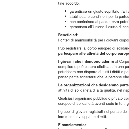
tale accordo:
garantisca un giusto equilibrio tra i
stabilisca le condizioni per la parte
non conferisca al paese terzo poter
garantisca all’Unione il diritto di as
Beneficiari:
I criteri di ammissibilità per i giovani dis
Può registrarsi al corpo europeo di solidar
partecipare alle attività del corpo europ
I giovani che intendono aderire
al Corpo 
semplice e può essere effettuata in una pagi
potrebbero non disporre di tutti i diritti 
partecipante accertarsi che le persone che i
Le organizzazioni che desiderano parte
attività di solidarietà di alta qualità, nel ri
Qualsiasi organismo pubblico o privato con
europeo di solidarietà aventi sede in tutti 
I gruppi di giovani registrati nel portale 
loro stessi sviluppati e diretti.
Finanziamento: