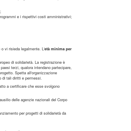
;
rogrammi e i rispettivi costi amministrativi;
 o vi risieda legalmente. L'
età minima per
ropeo di solidarietà. La registrazione è
 paesi terzi, qualora intendano partecipare,
progetto. Spetta all'organizzazione
i tali diritti e permessi.
atto a certificare che esse svolgono
usilio delle agenzie nazionali del Corpo
anziamento per progetti di solidarietà da