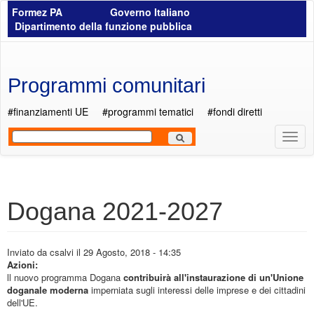
Salta al contenuto principale
Formez PA
Governo Italiano
Dipartimento della funzione pubblica
Programmi comunitari
#finanziamenti UE
#programmi tematici
#fondi diretti
Most
Men
Dogana 2021-2027
Inviato da
csalvi
il 29 Agosto, 2018 - 14:35
Azioni:
ll nuovo programma Dogana
contribuirà all'instaurazione di un'Unione
doganale moderna
imperniata sugli interessi delle imprese e dei cittadini
dell'UE.