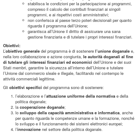
stabilisca le condizioni per la partecipazione ai programmi,
compreso il calcolo dei contributi finanziari ai singoli
programmi, e ai rispettivi costi amministrativi;
non conferisca al paese terzo poteri decisionali per quanto
riguarda il programma dell’Unione;
garantisca all’Unione il diritto di assicurare una sana
gestione finanziaria e di tutelare i propri interessi finanziari.
Obiettivi:
L’
obiettivo generale
del programma è di sostenere
l’unione doganale
e,
nella loro collaborazione e azione congiunta,
le autorità doganali al fine
di tutelare gli interessi finanziari ed economici
dell’Unione e dei suoi
Stati membri, garantire la sicurezza all’interno dell’Unione e tutelare
l’Unione dal commercio sleale e illegale, facilitando nel contempo le
attività commerciali legittime.
Gli
obiettivi specifici
del programma sono di sostenere:
l’elaborazione e l’
attuazione uniforme della normativa
e della
politica doganale;
la
cooperazione doganale
;
lo
sviluppo della capacità amministrativa e informatica
, anche
per quanto riguarda le competenze umane e la formazione, nonché
lo sviluppo e il funzionamento dei sistemi elettronici europei;
l’
innovazione
nel settore della politica doganale.