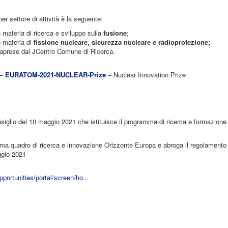
per settore di attività è la seguente:
in materia di ricerca e sviluppo sulla
fusione
;
in materia di
fissione nucleare, sicurezza nucleare e
radioprotezione
;
ntraprese dal JCentro Comune di Ricerca.
 –
EURATOM-2021-NUCLEAR-Prize
– Nuclear Innovation Prize
iglio del 10 maggio 2021 che istituisce il programma di ricerca e formazione
mma quadro di ricerca e innovazione Orizzonte Europa e abroga il regolamento
ggio 2021
pportunities/portal/screen/ho...