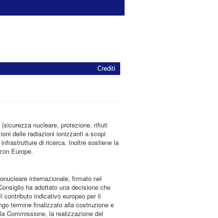
Crediti
sicurezza nucleare, protezione, rifiuti
ioni delle radiazioni ionizzanti a scopi
nfrastrutture di ricerca. Inoltre sostiene la
izon Europe.
monucleare internazionale, firmato nel
Consiglio ha adottato una decisione che
 contributo indicativo europeo per il
ungo termine finalizzato alla costruzione e
ella Commissione, la realizzazione del