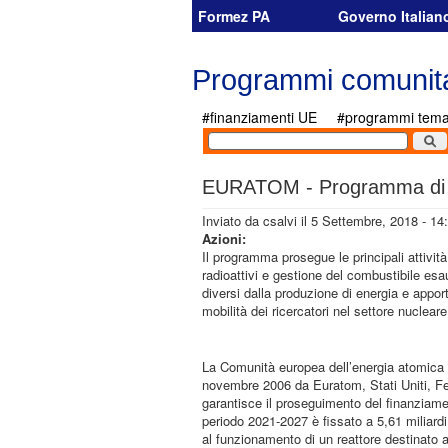
Salta al contenuto principale
Formez PA
Governo Italian
Programmi comunita
#finanziamenti UE
#programmi temat
EURATOM - Programma di r
Inviato da
csalvi
il 5 Settembre, 2018 - 14
Azioni:
Il programma prosegue le principali attivi
radioattivi e gestione del combustibile esau
diversi dalla produzione di energia e apporta
mobilità dei ricercatori nel settore nucl
La Comunità europea dell’energia atomica è
novembre 2006 da Euratom, Stati Uniti, Fe
garantisce il proseguimento del finanziamen
periodo 2021-2027 è fissato a 5,61 miliardi 
al funzionamento di un reattore destinato a