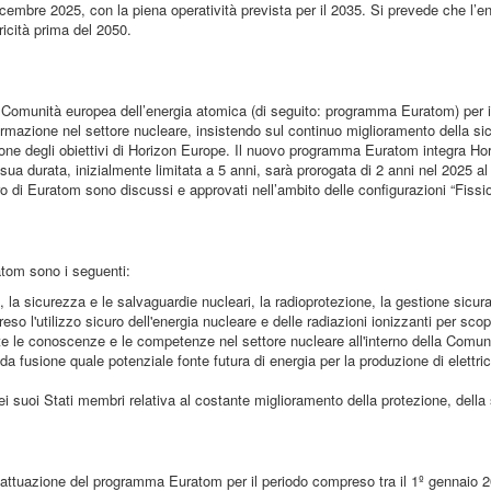
embre 2025, con la piena operatività prevista per il 2035. Si prevede che l’e
icità prima del 2050.
 Comunità europea dell’energia atomica (di seguito: programma Euratom) per i
formazione nel settore nucleare, insistendo sul continuo miglioramento della si
zione degli obiettivi di Horizon Europe. Il nuovo programma Euratom integra 
ua durata, inizialmente limitata a 5 anni, sarà prorogata di 2 anni nel 2025 al 
o di Euratom sono discussi e approvati nell’ambito delle configurazioni “Fissi
om sono i seguenti:
 la sicurezza e le salvaguardie nucleari, la radioprotezione, la gestione sicura 
reso l'utilizzo sicuro dell'energia nucleare e delle radiazioni ionizzanti per scop
e le conoscenze e le competenze nel settore nucleare all'interno della Comun
a fusione quale potenziale fonte futura di energia per la produzione di elettricit
dei suoi Stati membri relativa al costante miglioramento della protezione, della
’attuazione del programma Euratom per il periodo compreso tra il 1º gennaio 2