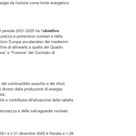
nergia da fusione come fonte energetica
l periodo 2021-2025 ha l’
obiettivo
curezza e protezione nucleari e della
Horizon Europe avvalendosi dei medesimi
fine di allinearla a quella del Quadro
one” e “Fusione” del Comitato di
del combustibile esaurito e dei rifiuti
i diversi dalla produzione di energia;
ità;
à e contribuire all'attuazione della tabella
 sicurezza e delle salvaguardie nucleari.
021 e il 31 dicembre 2025 è fissata a 1,38