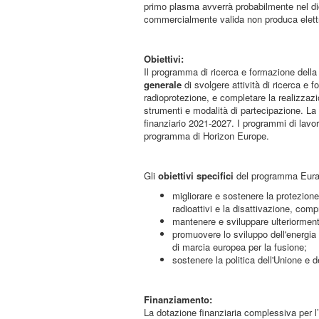
primo plasma avverrà probabilmente nel dic
commercialmente valida non produca elettr
Obiettivi:
Il programma di ricerca e formazione della
generale
di svolgere attività di ricerca e 
radioprotezione, e completare la realizza
strumenti e modalità di partecipazione. La s
finanziario 2021-2027. I programmi di lavor
programma di Horizon Europe.
Gli
obiettivi specifici
del programma Eurat
migliorare e sostenere la protezione,
radioattivi e la disattivazione, comp
mantenere e sviluppare ulteriorment
promuovere lo sviluppo dell'energia d
di marcia europea per la fusione;
sostenere la politica dell'Unione e 
Finanziamento:
La dotazione finanziaria complessiva per l