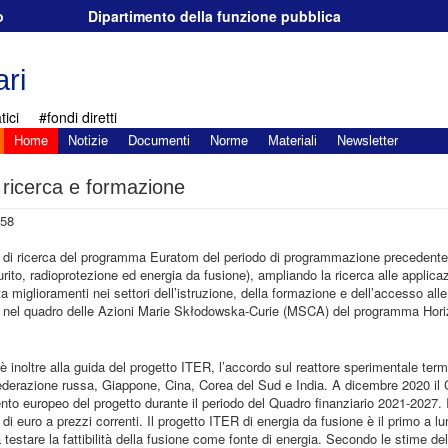
o
Dipartimento della funzione pubblica
ri
ici
#fondi diretti
Home
Notizie
Documenti
Norme
Materiali
Newsletter
icerca e formazione
:58
tà di ricerca del programma Euratom del periodo di programmazione precedente (
rito, radioprotezione ed energia da fusione), ampliando la ricerca alle applicaz
 miglioramenti nei settori dell’istruzione, della formazione e dell’accesso alle i
eare nel quadro delle Azioni Marie Skłodowska-Curie (MSCA) del programma Hor
 inoltre alla guida del progetto ITER, l’accordo sul reattore sperimentale ter
derazione russa, Giappone, Cina, Corea del Sud e India. A dicembre 2020 il 
to europeo del progetto durante il periodo del Quadro finanziario 2021-2027. Il
di euro a prezzi correnti. Il progetto ITER di energia da fusione è il primo a l
 testare la fattibilità della fusione come fonte di energia. Secondo le stime d