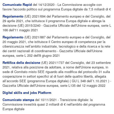
Comunicato Rapid
del 14/12/2020 - La Commissione accoglie con
favore l'accordo politico sul programma Europa digitale da 7,5 miliardi di €
Regolamento
(UE) 2021/694 del Parlamento europeo e del Consiglio, del
29 aprile 2021, che istituisce il programma Europa digitale e abroga la
decisione (UE) 2015/2240 - Gazzetta Ufficiale dell'Unione europea, serie L
166 dell'11 maggio 2021
Regolamento
(UE) 2021/887 del Parlamento europeo e del Consiglio, del
20 maggio 2021, che istituisce il Centro europeo di competenza per la
cibersicurezza nell’ambito industriale, tecnologico e della ricerca e la rete
dei centri nazionali di coordinamento - Gazzetta Ufficiale dell'Unione
europea, serie L 202 dell'8 giugno 2021
Rettifica della decisione
(UE) 2021/1737 del Consiglio, del 23 settembre
2021, relativa alla posizione da adottare, a nome dell'Unione europea, in
sede di Comitato misto SEE riguardo alla modifica del protocollo 31 sulla
cooperazione in settori specifici al di fuori delle quattro libertà, allegata
all’accordo SEE (programma Europa digitale) ( GU L 348 dell’1.10.2021 ) -
Gazzetta Ufficiale dell'Unione europea, serie L135 del 12 maggio 2022
Digital skills and jobs Platform
Comunicato stampa
del 10/11/2021 - Transizione digitale: la
Commissione investirà quasi 2 miliardi di € nell'ambito del programma
Europa digitale