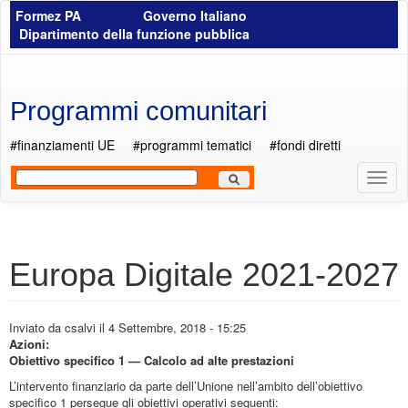
Salta al contenuto principale
Formez PA
Governo Italiano
Dipartimento della funzione pubblica
Programmi comunitari
#finanziamenti UE
#programmi tematici
#fondi diretti
Most
Men
Europa Digitale 2021-2027
Inviato da
csalvi
il 4 Settembre, 2018 - 15:25
Azioni:
Obiettivo specifico 1 — Calcolo ad alte prestazioni
L’intervento finanziario da parte dell’Unione nell’ambito dell’obiettivo
specifico 1 persegue gli obiettivi operativi seguenti: