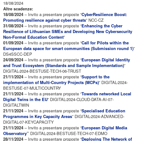
18/08/2024
Altre scadenze:
18/08/2024
– Invito a presentare proposte “
CyberResilience Boost:
Promoting resilience against cyber threats
” NCC-CZ
31/08/2024
– Invito a presentare proposte “
Enhancing the Cyber
Resilience of Lithuanian SMEs and Developing New Cybersecurity
Non-Formal Education Content
”
01/09/2024
– Invito a presentare proposte “
Call for Pilots within the
European data space for smart communities (Submission round 1)
”
DS4SSCC-DEP
24/09/2024
– Invito a presentare proposte “
European Digital Identity
and Trust Ecosystem (Standards and Sample Implementation)
”
DIGITAL-2024-BESTUSE-TECH-06-TRUST
21/11/2024
– Invito a presentare proposte “
Support to the
implementation of Multi-Country Projects (MCPs)
” DIGITAL-2024-
BESTUSE-07-MULTICOUNTRY
21/11/2024
– Invito a presentare proposte “
Towards networked Local
Digital Twins in the EU
” DIGITAL-2024-CLOUD-DATA-AI-07-
DIGITALTWIN
21/11/2024
– Invito a presentare proposte “
Specialised Education
Programmes in Key Capacity Areas
” DIGITAL-2024-ADVANCED-
DIGITAL-07-KEYCAPACITY
21/11/2024
– Invito a presentare proposte “
European Digital Media
Observatory
”
DIGITAL-2024-BESTUSE-TECH-07-EDMO
28/11/2024
– Invito a presentare proposte “
Deploying The Network of