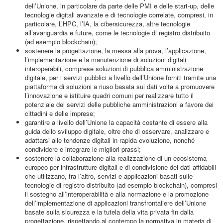
dell’Unione, in particolare da parte delle PMI e delle start-up, delle
tecnologie digitali avanzate e di tecnologie correlate, compresi, in
particolare, L’HPC, l’IA, la cibersicurezza, altre tecnologie
all’avanguardia e future, come le tecnologie di registro distribuito
(ad esempio blockchain);
sostenere la progettazione, la messa alla prova, l’applicazione,
l’implementazione e la manutenzione di soluzioni digitali
interoperabili, comprese soluzioni di pubblica amministrazione
digitale, per i servizi pubblici a livello dell’Unione forniti tramite una
piattaforma di soluzioni a riuso basata sui dati volta a promuovere
l’innovazione e istituire quadri comuni per realizzare tutto il
potenziale dei servizi delle pubbliche amministrazioni a favore dei
cittadini e delle imprese;
garantire a livello dell’Unione la capacità costante di essere alla
guida dello sviluppo digitale, oltre che di osservare, analizzare e
adattarsi alle tendenze digitali in rapida evoluzione, nonché
condividere e integrare le migliori prassi;
sostenere la collaborazione alla realizzazione di un ecosistema
europeo per infrastrutture digitali e di condivisione dei dati affidabili
che utilizzano, fra l’altro, servizi e applicazioni basati sulle
tecnologie di registro distribuito (ad esempio blockchain), compresi
il sostegno all’interoperabilità e alla normazione e la promozione
dell’implementazione di applicazioni transfrontaliere dell’Unione
basate sulla sicurezza e la tutela della vita privata fin dalla
progettazione, rispettando al contempo la normativa in materia di