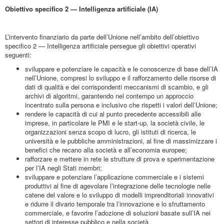
Obiettivo specifico 2 — Intelligenza artificiale (IA)
L’intervento finanziario da parte dell’Unione nell’ambito dell’obiettivo
specifico 2 — Intelligenza artificiale persegue gli obiettivi operativi
seguenti:
sviluppare e potenziare le capacità e le conoscenze di base dell’IA
nell’Unione, compresi lo sviluppo e il rafforzamento delle risorse di
dati di qualità e dei corrispondenti meccanismi di scambio, e gli
archivi di algoritmi, garantendo nel contempo un approccio
incentrato sulla persona e inclusivo che rispetti i valori dell’Unione;
rendere le capacità di cui al punto precedente accessibili alle
imprese, in particolare le PMI e le start-up, la società civile, le
organizzazioni senza scopo di lucro, gli istituti di ricerca, le
università e le pubbliche amministrazioni, al fine di massimizzare i
benefici che recano alla società e all’economia europee;
rafforzare e mettere in rete le strutture di prova e sperimentazione
per l’IA negli Stati membri;
sviluppare e potenziare l’applicazione commerciale e i sistemi
produttivi al fine di agevolare l’integrazione delle tecnologie nelle
catene del valore e lo sviluppo di modelli imprenditoriali innovativi
e ridurre il divario temporale tra l’innovazione e lo sfruttamento
commerciale, e favorire l’adozione di soluzioni basate sull’IA nei
settori di interesse pubblico e nella società.