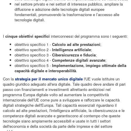
nel settore privato e nei settori di interesse pubblico, ampliare la
diffusione e adozione delle tecnologie digitali europee
fondamentali, promuovendo la trasformazione e l’accesso alle
tecnologie digitali.
I
cinque obiettivi specifici
interconnessi del programma sono i seguenti:
obiettivo specifico 1 -
Calcolo ad alte prestazioni
;
obiettivo specifico 2 -
Intelligenza artificiale
;
obiettivo specifico 3 -
Cibersicurezza e fiducia
;
obiettivo specifico 4 -
Competenze digitali avanzate
;
obiettivo specifico 5 -
Implementazione, impiego ottimale della
capacità digitale e interoperabilità
.
Con la
strategia per il mercato unico digitale
l'UE vuole istituire un
quadro giuridico adeguato all'era digitale. Tale quadro deve andare di pari
passo con finanziamenti e investimenti altrettanto ambiziosi nel
programma Europa digitale volto ad aumentare la competitività
internazionale dell'UE come pure a sviluppare e rafforzare le capacità
digitali strategiche dell'Europa. Tali capacità essenziali riguardano il
calcolo ad alte prestazioni, l'intelligenza artificiale, la cibersicurezza e le
competenze digitali avanzate e garantiscono al contempo che queste
tecnologie siano ampiamente accessibili e usate in tutti i settori
dell'economia e della società da parte delle imprese e del settore