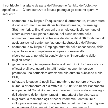
Il contributo finanziario da parte dell’Unione nell’ambito dell’obiettivo
specifico 3 — Cibersicurezza e fiducia persegue gli obiettivi operativi
seguenti:
sostenere lo sviluppo e l’acquisizione di attrezzature, infrastrutture
di dati e strumenti avanzati per la cibersicurezza, insieme agli
Stati membri, al fine di pervenire a un elevato livello comune di
cibersicurezza sul piano europeo, nel pieno rispetto della
normativa in materia di protezione dei dati e dei diritti fondamentali,
assicurando nel contempo l’autonomia strategica dell’Unione;
sostenere lo sviluppo e l’impiego ottimale delle conoscenze, delle
capacità e delle competenze europee connesse alla
cibersicurezza, nonché la condivisione e l’integrazione delle
migliori prassi;
garantire un’ampia implementazione di soluzioni di cibersicurezza
efficaci e all’avanguardia in tutti i settori economici europei,
prestando una particolare attenzione alle autorità pubbliche e alle
PMI;
rafforzare le capacità negli Stati membri e nel settore privato per
aiutarli a ottemperare alla direttiva (UE) 2016/1148 del Parlamento
europeo e del Consiglio, anche attraverso misure volte al sostegno
dell’adozione delle migliori prassi in materia di cibersicurezza;
migliorare la resilienza agli attacchi informatici, contribuire a
sviluppare una maggiore consapevolezza dei rischi e una migliore
conoscenza dei processi di cibersicurezza, sostenere le