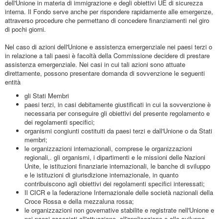
dell'Unione in materia di immigrazione e degli obiettivi UE di sicurezza
interna. Il Fondo serve anche per rispondere rapidamente alle emergenze,
attraverso procedure che permettano di concedere finanziamenti nel giro
di pochi giorni.
Nel caso di azioni dell'Unione e assistenza emergenziale nei paesi terzi o
in relazione a tali paesi è facoltà della Commissione decidere di prestare
assistenza emergenziale. Nei casi in cui tali azioni sono attuate
direttamente, possono presentare domanda di sovvenzione le seguenti
entità
gli Stati Membri
paesi terzi, in casi debitamente giustificati in cui la sovvenzione è
necessaria per conseguire gli obiettivi del presente regolamento e
dei regolamenti specifici;
organismi congiunti costituiti da paesi terzi e dall'Unione o da Stati
membri;
le organizzazioni internazionali, comprese le organizzazioni
regionali,. gli organismi, i dipartimenti e le missioni delle Nazioni
Unite, le istituzioni finanziarie internazionali, le banche di sviluppo
e le istituzioni di giurisdizione internazionale, in quanto
contribuiscono agli obiettivi dei regolamenti specifici interessati;
Il CICR e la federazione Internazionale delle società nazionali della
Croce Rossa e della mezzaluna rossa;
le organizzazioni non governative stabilite e registrate nell'Unione e
nei paesi associati all'attuazione, all'applicazione e allo sviluppo