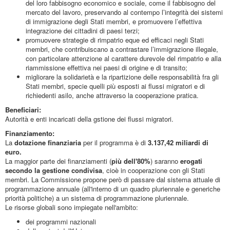
del loro fabbisogno economico e sociale, come il fabbisogno del
mercato del lavoro, preservando al contempo l’integrità dei sistemi
di immigrazione degli Stati membri, e promuovere l’effettiva
integrazione dei cittadini di paesi terzi;
promuovere strategie di rimpatrio eque ed efficaci negli Stati
membri, che contribuiscano a contrastare l’immigrazione illegale,
con particolare attenzione al carattere durevole del rimpatrio e alla
riammissione effettiva nei paesi di origine e di transito;
migliorare la solidarietà e la ripartizione delle responsabilità fra gli
Stati membri, specie quelli più esposti ai flussi migratori e di
richiedenti asilo, anche attraverso la cooperazione pratica.
Beneficiari:
Autorità e enti incaricati della gstione dei flussi migratori.
Finanziamento:
La
dotazione finanziaria
per il programma è di
3.137,42 miliardi di
euro.
La maggior parte dei finanziamenti (
più dell'80%
) saranno
erogati
secondo la gestione condivisa
, cioè in cooperazione con gli Stati
membri. La Commissione propone però di passare dal sistema attuale di
programmazione annuale (all'interno di un quadro pluriennale e generiche
priorità politiche) a un sistema di programmazione pluriennale.
Le risorse globali sono impiegate nell'ambito:
dei programmi nazionali