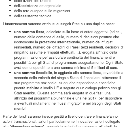
delle azioni dell'Unione
dell'assistenza emergenziale
della rete europea sulle migrazioni
dell'assistenza tecnica
I finanziamenti saranno attribuiti ai singoli Stati su una duplice base:
una somma fissa
, calcolata sulla base di criteri oggettivi (ad es.,
numero delle domande di asilo, numero di decisioni positive che
riconoscono la protezione internazionale, numero dei rifugiati
reinsediati, numero dei cittadini di Paesi terzi residenti, decisioni di
rimpatrio assunte e rimpatri effettuati,...), erogata all'inizio della
programmazione per assicurare continuità dei finanziamenti e
possibilità per gli Stati di programmare adeguatamente. Ogni Stato
avrà comunque diritto a una somma minima di 5 milioni di euro.
una somma flessibile
, in aggiunta alla somma fissa, e variabile a
seconda della volontà del singolo Stato di finanziare, attraverso il
suo programma nazionale, azioni che rispondono a specifiche
priorità stabilite a livello UE a seguito di un dialogo politico con gli
Stati membri. Questa somma sarà erogata in due fasi: una
all'inizio del programma pluriennale e una nel 2017, per rispondere
a eventuali mutamenti nei flussi migratori e nei bisogni degli Stati
membri.
Parte dei fondi saranno invece gestiti a livello centrale e finanzieranno
azioni transnazionali, azioni particolarmente innovative, azioni collegate
alla "dimensione esterna", nonché le azioni di emergenza, gli studi, le