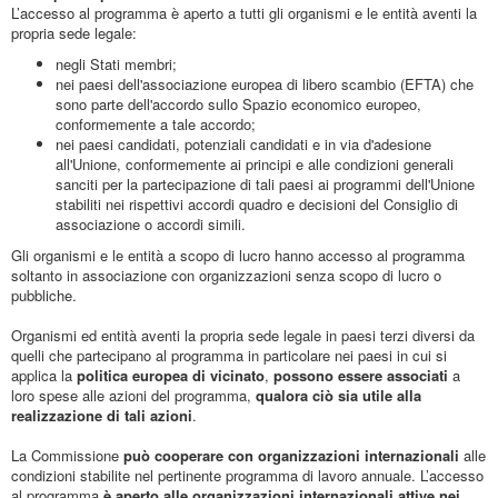
L’accesso al programma è aperto a tutti gli organismi e le entità aventi la
propria sede legale:
negli Stati membri;
nei paesi dell'associazione europea di libero scambio (EFTA) che
sono parte dell'accordo sullo Spazio economico europeo,
conformemente a tale accordo;
nei paesi candidati, potenziali candidati e in via d'adesione
all'Unione, conformemente ai principi e alle condizioni generali
sanciti per la partecipazione di tali paesi ai programmi dell'Unione
stabiliti nei rispettivi accordi quadro e decisioni del Consiglio di
associazione o accordi simili.
Gli organismi e le entità a scopo di lucro hanno accesso al programma
soltanto in associazione con organizzazioni senza scopo di lucro o
pubbliche.
Organismi ed entità aventi la propria sede legale in paesi terzi diversi da
quelli che partecipano al programma in particolare nei paesi in cui si
applica la
politica europea di vicinato
,
possono essere associati
a
loro spese alle azioni del programma,
qualora ciò sia utile alla
realizzazione di tali azioni
.
La Commissione
può cooperare con organizzazioni internazionali
alle
condizioni stabilite nel pertinente programma di lavoro annuale. L’accesso
al programma
è aperto alle organizzazioni internazionali attive nei