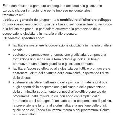
Esso contribuisce a garantire un adeguato accesso alla giustizia in
Europa, sia per i cittadini che per le imprese nei contenziosi
transfrontalieri
L’
obiettivo generale
del programma è
contribuire all'ulteriore sviluppo
di uno spazio europeo di giustizia
basato sul riconoscimento reciproco
e la fiducia reciproca, in particolare attraverso la promozione della
cooperazione giudiziaria in materia civile e penale.
Gli
obiettivi specifici
sono:
facilitare e sostenere la cooperazione giudiziaria in materia civile e
penale;
sostenere e promuovere la formazione giudiziaria, compresa la
formazione linguistica sulla terminologia giuridica, al fine di
promuovere una cultura giuridica e giudiziaria comune;
facilitare l'accesso effettivo alla giustizia per tutti, e promuovere e
sostenere i diritti delle vittime della criminalità, rispettando i diritti
della difesa;
sostenere iniziative, nell'ambito della politica in materia di droga,
sugli aspetti della cooperazione giudiziaria e della prevenzione
della criminalità strettamente connessi all'obiettivo generale del
programma, nella misura in cui non sono contemplati dallo
strumento per il sostegno finanziario per la cooperazione di polizia,
la prevenzione e la lotta alla criminalità e la gestione delle crisi,
quale parte del Fondo Sicurezza interna o dal programma "Salute
per la crescita";