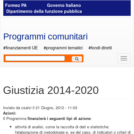
Salta al contenuto principale
Formez PA
Governo Italiano
Dipartimento della funzione pubblica
Programmi comunitari
#finanziamenti UE
#programmi tematici
#fondi diretti
Most
Men
Giustizia 2014-2020
Inviato da
csalvi
il 21 Giugno, 2012 - 11:03
Azioni:
Il Programma
finanzierà i seguenti tipi di azione
:
attività di analisi, come la raccolta di dati e statistiche;
l'elaborazione di metodologie e, se del caso, di indicatori o criteri di