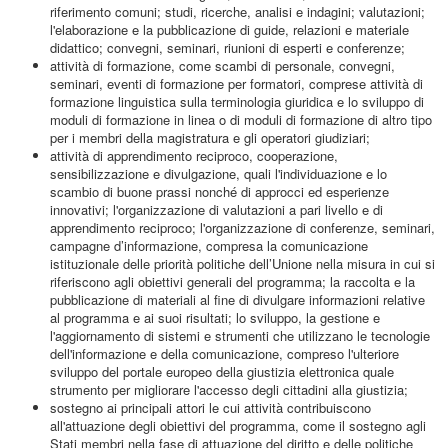
riferimento comuni; studi, ricerche, analisi e indagini; valutazioni;
l'elaborazione e la pubblicazione di guide, relazioni e materiale
didattico; convegni, seminari, riunioni di esperti e conferenze;
attività di formazione, come scambi di personale, convegni,
seminari, eventi di formazione per formatori, comprese attività di
formazione linguistica sulla terminologia giuridica e lo sviluppo di
moduli di formazione in linea o di moduli di formazione di altro tipo
per i membri della magistratura e gli operatori giudiziari;
attività di apprendimento reciproco, cooperazione,
sensibilizzazione e divulgazione, quali l'individuazione e lo
scambio di buone prassi nonché di approcci ed esperienze
innovativi; l'organizzazione di valutazioni a pari livello e di
apprendimento reciproco; l'organizzazione di conferenze, seminari,
campagne d’informazione, compresa la comunicazione
istituzionale delle priorità politiche dell’Unione nella misura in cui si
riferiscono agli obiettivi generali del programma; la raccolta e la
pubblicazione di materiali al fine di divulgare informazioni relative
al programma e ai suoi risultati; lo sviluppo, la gestione e
l'aggiornamento di sistemi e strumenti che utilizzano le tecnologie
dell'informazione e della comunicazione, compreso l'ulteriore
sviluppo del portale europeo della giustizia elettronica quale
strumento per migliorare l'accesso degli cittadini alla giustizia;
sostegno ai principali attori le cui attività contribuiscono
all'attuazione degli obiettivi del programma, come il sostegno agli
Stati membri nella fase di attuazione del diritto e delle politiche