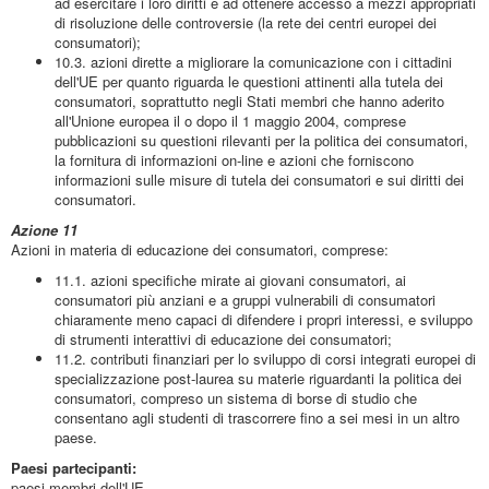
ad esercitare i loro diritti e ad ottenere accesso a mezzi appropriati
di risoluzione delle controversie (la rete dei centri europei dei
consumatori);
10.3. azioni dirette a migliorare la comunicazione con i cittadini
dell'UE per quanto riguarda le questioni attinenti alla tutela dei
consumatori, soprattutto negli Stati membri che hanno aderito
all'Unione europea il o dopo il 1 maggio 2004, comprese
pubblicazioni su questioni rilevanti per la politica dei consumatori,
la fornitura di informazioni on-line e azioni che forniscono
informazioni sulle misure di tutela dei consumatori e sui diritti dei
consumatori.
Azione 11
Azioni in materia di educazione dei consumatori, comprese:
11.1. azioni specifiche mirate ai giovani consumatori, ai
consumatori più anziani e a gruppi vulnerabili di consumatori
chiaramente meno capaci di difendere i propri interessi, e sviluppo
di strumenti interattivi di educazione dei consumatori;
11.2. contributi finanziari per lo sviluppo di corsi integrati europei di
specializzazione post-laurea su materie riguardanti la politica dei
consumatori, compreso un sistema di borse di studio che
consentano agli studenti di trascorrere fino a sei mesi in un altro
paese.
Paesi partecipanti:
paesi membri dell'UE