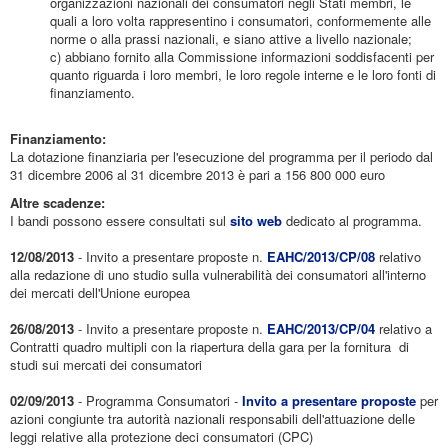
organizzazioni nazionali dei consumatori negli Stati membri, le
quali a loro volta rappresentino i consumatori, conformemente alle
norme o alla prassi nazionali, e siano attive a livello nazionale;
c) abbiano fornito alla Commissione informazioni soddisfacenti per
quanto riguarda i loro membri, le loro regole interne e le loro fonti di
finanziamento.
Finanziamento:
La dotazione finanziaria per l'esecuzione del programma per il periodo dal
31 dicembre 2006 al 31 dicembre 2013 è pari a 156 800 000 euro
Altre scadenze:
I bandi possono essere consultati sul
sito web
dedicato al programma.
12/08/2013
- Invito a presentare proposte n.
EAHC/2013/CP/08
relativo
alla redazione di uno studio sulla vulnerabilità dei consumatori all'interno
dei mercati dell'Unione europea
26/08/2013
- Invito a presentare proposte n.
EAHC/2013/CP/04
relativo a
Contratti quadro multipli con la riapertura della gara per la fornitura di
studi sui mercati dei consumatori
02/09/2013
- Programma Consumatori -
Invito a presentare proposte
per
azioni congiunte tra autorità nazionali responsabili dell'attuazione delle
leggi relative alla protezione deci consumatori (CPC)