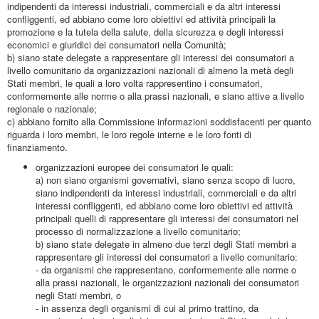
indipendenti da interessi industriali, commerciali e da altri interessi
confliggenti, ed abbiano come loro obiettivi ed attività principali la
promozione e la tutela della salute, della sicurezza e degli interessi
economici e giuridici dei consumatori nella Comunità;
b) siano state delegate a rappresentare gli interessi dei consumatori a
livello comunitario da organizzazioni nazionali di almeno la metà degli
Stati membri, le quali a loro volta rappresentino i consumatori,
conformemente alle norme o alla prassi nazionali, e siano attive a livello
regionale o nazionale;
c) abbiano fornito alla Commissione informazioni soddisfacenti per quanto
riguarda i loro membri, le loro regole interne e le loro fonti di
finanziamento.
organizzazioni europee dei consumatori le quali:
a) non siano organismi governativi, siano senza scopo di lucro,
siano indipendenti da interessi industriali, commerciali e da altri
interessi confliggenti, ed abbiano come loro obiettivi ed attività
principali quelli di rappresentare gli interessi dei consumatori nel
processo di normalizzazione a livello comunitario;
b) siano state delegate in almeno due terzi degli Stati membri a
rappresentare gli interessi dei consumatori a livello comunitario:
- da organismi che rappresentano, conformemente alle norme o
alla prassi nazionali, le organizzazioni nazionali dei consumatori
negli Stati membri, o
- in assenza degli organismi di cui al primo trattino, da