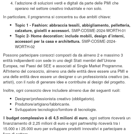
l’adozione di soluzioni verdi e digitali da parte delle PMI che
operano nel settore creativo industriale e non solo.
In particolare, il programma si concentra su due ambiti chiave:
Topic 1 - Fashion: abbraccia tessili, abbigliamento, pelletteria,
calzature, gioielli e accessori.
SMP-COSME-2024-WORTH-01
Topic 2- Home decoration: include mobili, design d’interni,
accessori per la casa e architettura.
SMP-COSME-2024-
WORTH-02
Possono partecipare consorzi composti da da almeno 2 e massimo 3
entità indipendenti con sede in uno degli Stati membri dell’Unione
Europea, nei Paesi del SEE e associati al Single Market Programme.
All'interno del consorzio, almeno una delle entità deve essere una PMI e
una delle entità deve essere un designer o un professionista creativo (es.
artisti), con il ruolo di generare idee e contribuire al design del progetto.
Inoltre, ogni consorzio deve includere almeno due dei seguenti ruoli:
Designer/professionista creativo (obbligatorio).
Produttore/artigiano/fabbricante.
Sviluppatore tecnologico/fornitore di tecnologie.
Il
budget complessivo è di 4,5 milioni di euro
, ogni settore riceverà un
finanziamento di 2,25 milioni di euro e ogni partnership riceverà tra i
15.000 e i 25.000 euro per sviluppare prodotti innovativi e partecipare a
fiere di settore.