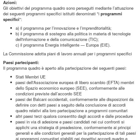
Azioni:
Gli obiettivi del programma quadro sono perseguiti mediante l’attuazione
dei seguenti programmi specifici istituiti denominati "i
programmi
specifici
":
a) il programma per l’innovazione e l’imprenditorialità;
b) il programma di sostegno alla politica in materia di tecnologie
dell'informazione e della comunicazione (TIC);
c) il programma Energia intelligente — Europa (EIE).
La Commissione adotta piani di lavoro annuali per i programmi specifici
Paesi partecipanti:
Il programma quadro è aperto alla partecipazione dei seguenti paesi:
Stati Membri UE
paesi dell'Associazione europea di libero scambio (EFTA) membri
dello Spazio economico europeo (SEE), conformemente alle
condizioni previste dall’accordo SEE
paesi dei Balcani occidentali, conformemente alle disposizioni da
definire con detti paesi a seguito della conclusione di accordi
quadro relativi alla loro partecipazione a programmi comunitari
altri paesi terzi qualora consentito dagli accordi e dalle procedure
paesi in via di adesione e paesi candidati nei cui confronti si
applichi una strategia di preadesione, conformemente ai principi
generali e alle condizioni generali per la partecipazione di tali paesi
ai programmi comunitari stabiliti nei rispettivi accordi quadro e