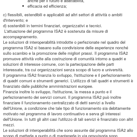
anche per il futuro e adattabilità,
efficacia ed efficienza;
c) flessibili, estendibili e applicabili ad altri settori di attività o ambiti
d'intervento; e
d) sostenibili in termini finanziari, organizzativi e tecnici.
L'attuazione del programma ISA2 è sostenuta da misure di
accompagnamento.
Le soluzioni di interoperabilità introdotte o perfezionate nel quadro del
programma ISA2 si basano sulla condivisione delle esperienze nonché
sullo scambio e la promozione delle migliori prassi. Il programma ISA2
promuove attività volte alla costruzione di comunità intorno a quadri e
soluzioni di interesse comune, con la partecipazione delle parti
interessate, tra cui organizzazioni senza scopo di lucro e università.
Il programma ISA2 finanzia lo sviluppo, l'istituzione e il perfezionamento
di quadri comuni e strumenti generici. L'utilizzo di tali quadri e strumenti è
finanziato dalle pubbliche amministrazioni europee.
Finanzia inoltre lo sviluppo, l'istituzione, la messa a punto e il
perfezionamento dei servizi comuni. Il programma ISA2 può inoltre
finanziare il funzionamento centralizzato di detti servizi a livello
dell'Unione, a condizione che tale tipo di funzionamento sia debitamente
motivato nel programma di lavoro continuativo e serva gli interessi
dell'Unione. In tutti gli altri casi l'utilizzo di tali servizi è finanziato con altri
mezzi.
Le soluzioni di interoperabilità che sono assunte dal programma ISA2 allo
scopo di metterle a punto o di mantenerle in via provvisoria sono