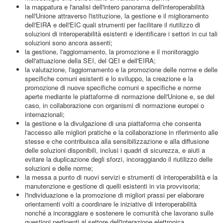
la mappatura e l'analisi dell'intero panorama dell'interoperabilità
nell'Unione attraverso l'istituzione, la gestione e il miglioramento
dell'EIRA e dell'EIC quali strumenti per facilitare il riutilizzo di
soluzioni di interoperabilità esistenti e identificare i settori in cui tali
soluzioni sono ancora assenti;
la gestione, l'aggiornamento, la promozione e il monitoraggio
dell'attuazione della SEI, del QEI e dell'EIRA;
la valutazione, l'aggiornamento e la promozione delle norme e delle
specifiche comuni esistenti e lo sviluppo, la creazione e la
promozione di nuove specifiche comuni e specifiche e norme
aperte mediante le piattaforme di normazione dell'Unione e, se del
caso, in collaborazione con organismi di normazione europei o
internazionali;
la gestione e la divulgazione di una piattaforma che consenta
l'accesso alle migliori pratiche e la collaborazione in riferimento alle
stesse e che contribuisca alla sensibilizzazione e alla diffusione
delle soluzioni disponibili, inclusi i quadri di sicurezza, e aiuti a
evitare la duplicazione degli sforzi, incoraggiando il riutilizzo delle
soluzioni e delle norme;
la messa a punto di nuovi servizi e strumenti di interoperabilità e la
manutenzione e gestione di quelli esistenti in via provvisoria;
l'individuazione e la promozione di migliori prassi per elaborare
orientamenti volti a coordinare le iniziative di interoperabilità
nonché a incoraggiare e sostenere le comunità che lavorano sulle
questioni pertinenti al settore dell'interazione elettronica