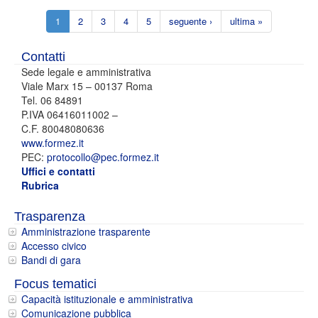
1
2
3
4
5
seguente ›
ultima »
Contatti
Sede legale e amministrativa
Viale Marx 15 – 00137 Roma
Tel. 06 84891
P.IVA 06416011002 –
C.F. 80048080636
www.formez.it
PEC:
protocollo@pec.formez.it
Uffici e contatti
Rubrica
Trasparenza
Amministrazione trasparente
Accesso civico
Bandi di gara
Focus tematici
Capacità istituzionale e amministrativa
Comunicazione pubblica