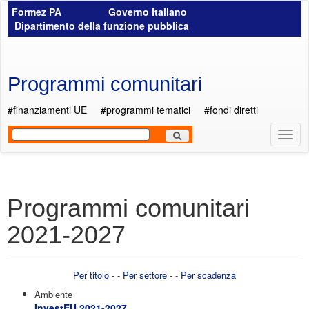
Salta al contenuto principale
Formez PA
Governo Italiano
Dipartimento della funzione pubblica
Programmi comunitari
#finanziamenti UE
#programmi tematici
#fondi diretti
Most
Men
Programmi comunitari
2021-2027
Per titolo
- -
Per settore
- -
Per scadenza
Ambiente
InvestEU 2021-2027